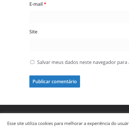
E-mail
*
Site
Salvar meus dados neste navegador para 
Copyright © 2026
Folha Nacional
. Todos os direitos
Tema:
ColorMag
por ThemeGrill. Powered by
WordP
Esse site utiliza cookies para melhorar a experiência do usu