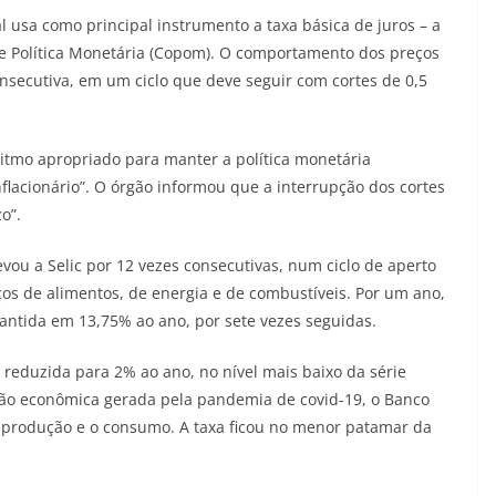
l usa como principal instrumento a taxa básica de juros – a
de Política Monetária (Copom). O comportamento dos preços
consecutiva, em um ciclo que deve seguir com cortes de 0,5
itmo apropriado para manter a política monetária
nflacionário”. O órgão informou que a interrupção dos cortes
o”.
ou a Selic por 12 vezes consecutivas, num ciclo de aperto
s de alimentos, de energia e de combustíveis. Por um ano,
mantida em 13,75% ao ano, por sete vezes seguidas.
ido reduzida para 2% ao ano, no nível mais baixo da série
ação econômica gerada pela pandemia de covid-19, o Banco
a produção e o consumo. A taxa ficou no menor patamar da