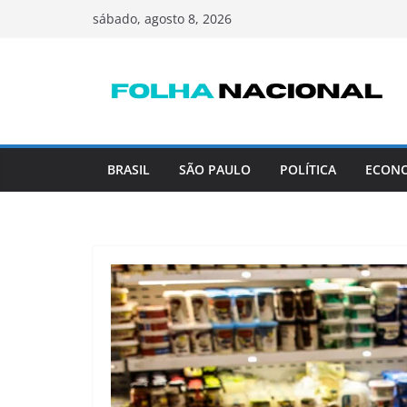
Pular
sábado, agosto 8, 2026
para
o
conteúdo
BRASIL
SÃO PAULO
POLÍTICA
ECON