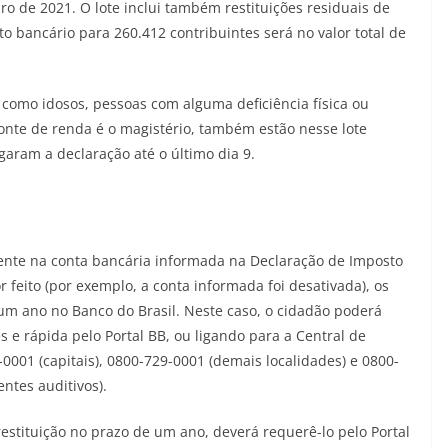
o de 2021. O lote inclui também restituições residuais de
ito bancário para 260.412 contribuintes será no valor total de
 como idosos, pessoas com alguma deficiência física ou
onte de renda é o magistério, também estão nesse lote
garam a declaração até o último dia 9.
ente na conta bancária informada na Declaração de Imposto
r feito (por exemplo, a conta informada foi desativada), os
é um ano no Banco do Brasil. Neste caso, o cidadão poderá
 e rápida pelo Portal BB, ou ligando para a Central de
001 (capitais), 0800-729-0001 (demais localidades) e 0800-
entes auditivos).
restituição no prazo de um ano, deverá requerê-lo pelo Portal